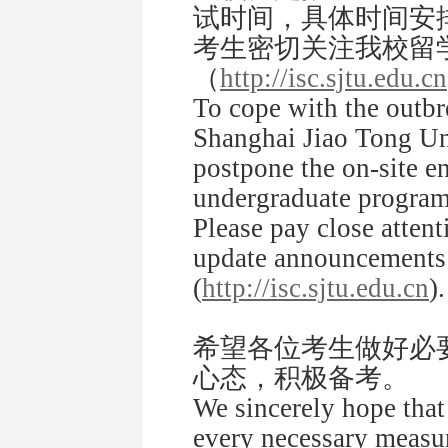
试时间，具体时间安
考生密切关注我校留
（
http://isc.sjtu.edu.cn
To cope with the outbr
Shanghai Jiao Tong Un
postpone the on-site e
undergraduate programs
Please pay close atten
update announcements 
(
http://isc.sjtu.edu.cn
).
希望各位考生做好必
心态，积极备考。
We sincerely hope that
every necessary measur