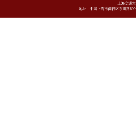
上海交通大
地
址：中国上海市闵行区东川路800号 邮编：2