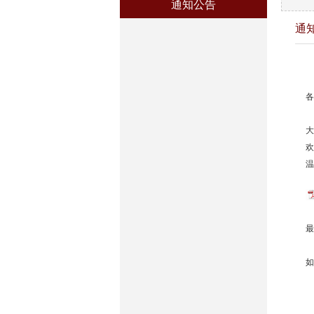
通知公告
通
各
大
欢
温
最
如