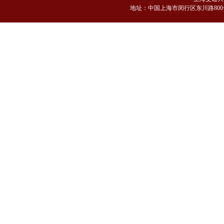
地
址：中国上海市闵行区东川路800号 邮编：2