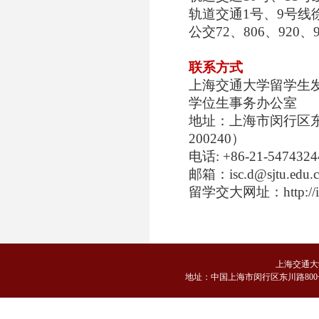
轨道交通
1
号、
9
号线
公交
72
、
806
、
920
、
联系方式
上海交通大学留学生
学位生事务办公室
地址：上海市闵行区
200240
）
电话
: +86-21-5474324
邮箱：
isc.d@sjtu.edu.
留学交大网址：
http://
上海交通大
地
址：中国上海市闵行区东川路800号 邮编：2