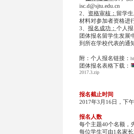
isc.d@sjtu.edu.cn
2
、
资格审核：
留学生
材料对参加者资格进
3
、
报名成功：
个人报
团体报名留学生发展
到所在学校代表的通
附：个人报名链接：
h
团体报名表格下载：
2017.3.zip
报名截止时间
2017
年
3
月
16
日，下
报名人数
每个主题
40
个名额，
每位学生可由
1
名家长