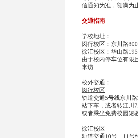
信通知为准，额满为
交通指南
学校地址：
闵行校区：东川路
800
徐汇校区：华山路
195
由于校内停车位有限
来访
校外交通：
闵行校区
轨道交通
5
号线东川路
站下车，或者转江川
7
或者乘坐免费校园短
徐汇校区
轨道交通
10
号、
11
号