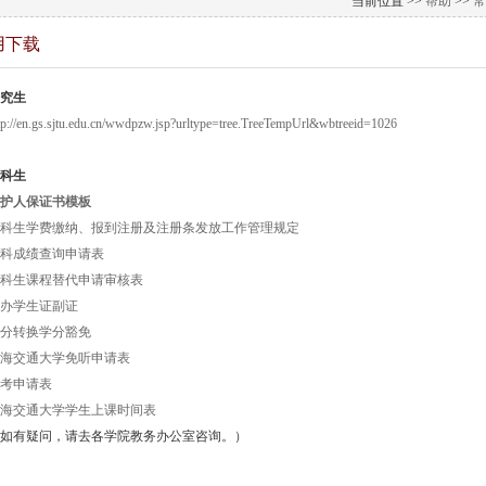
当前位置 >>
帮助
>>
常
用下载
究生
tp://en.gs.sjtu.edu.cn/wwdpzw.jsp?urltype=tree.TreeTempUrl&wbtreeid=1026
科生
护人保证书模板
科生学费缴纳、报到注册及注册条发放工作管理规定
科成绩查询申请表
科生课程替代申请审核表
办学生证副证
分转换学分豁免
海交通大学免听申请表
考申请表
海交通大学学生上课时间表
如有疑问，请去各学院教务办公室咨询。）