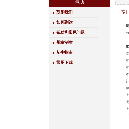
帮助
常
联系我们
如何到达
研
帮助和常见问题
ht
规章制度
本
新生指南
监
本
常用下载
本
本
补
学
上
缓
上
（