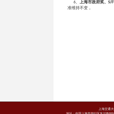
、
上海市政府奖、
6
SJ
准维持不变，
上海交通大
地
址：中国上海市闵行区东川路800号 邮编：2