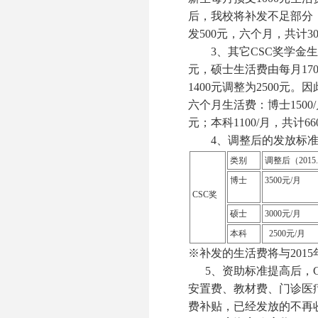
后，我校将补发不足部分
发
500
元，六个月，共计
3
3
、其它
CSC
奖学金生
元，硕士生活费由每月
17
1400
元调整为
2500
元。因
六个月生活费：博士
1500/
元；本科
1100/
月，共计
66
4
、调整后的发放标
类别
调整后（
2015
博士
3500
元
/
月
CSC奖
硕士
3000
元
/
月
本科
2500元/月
※补发的生活费将与
2015
5
、资助标准提高后，
安置费、教材费、门诊医
费补贴，已经发放的不再