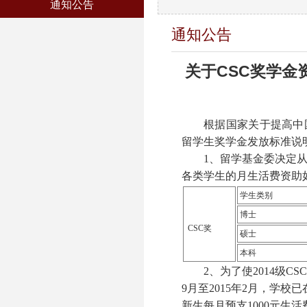
通知公告
通知公告
关于CSC奖学金
根据国家关于提高中
留学生奖学金发放标准说
1
、留学基金委决定
各类学生的月生活费资助
学生类别
博士
CSC奖
硕士
本科
2
、为了使
2014
级
CSC
9
月至
2015
年
2
月，学校已
新生每月预支
1000
元生活