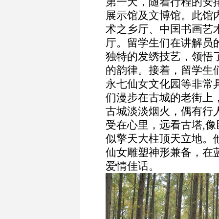
第一天，随着行程的安
展示馆及文博馆。此馆
术之乡厅、中国书画艺
厅。留学生们在讲解员
独特的发绣技艺，领悟
的韵律。接着，留学生
永七仙女文化园等非常
们漫步在古城的老街上
古城淡淡烟火，偶有行
受在心里，远看古塔,
似擎天大柱顶天立地。
仙女雕塑神形兼备，在
爱情佳话。