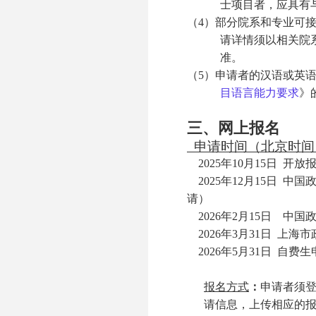
士项目者，应具有
（4）部分院系和专业可
请详情须以相关院
准。
（5）申请者的汉语或英
目语言能力要求
》
三、网上报名
申请时间（北京时间
2025
年
10
月
15
日
开放报
20
25
年
12
月
15
日 中国
请
）
20
26
年
2
月
15
日 中国
2026
年
3
月
31
日 上海市
2026
年
5
月
31
日 自费生
报名方式
：
申请者须登录ht
请信息，上传相应的