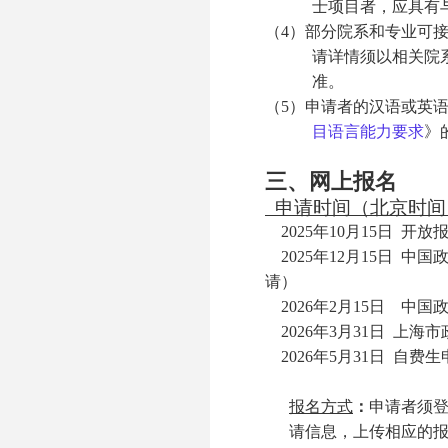
士项目者，应具有
（4）部分院系和专业可
请详情须以相关院
准。
（5）申请者的汉语或英
目语言能力要求
》
三、网上报名
申请时间（北京时间
2025
年
10
月
15
日
开放报
20
25
年
12
月
15
日 中国
请
）
20
26
年
2
月
15
日 中国
2026
年
3
月
31
日 上海市
2026
年
5
月
31
日 自费生
报名方式
：
申请者须登录ht
请信息，上传相应的