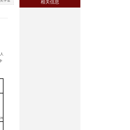
奖学金
相关信息
人
中
cn