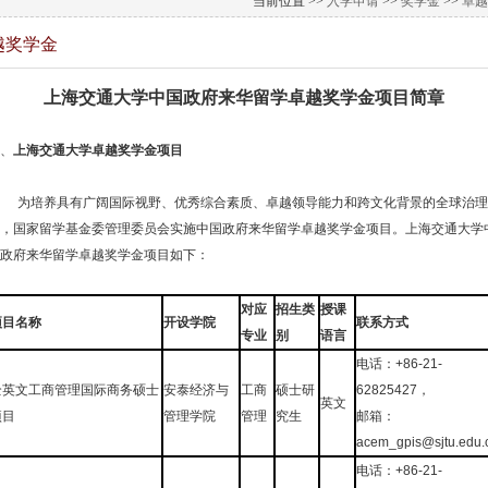
当前位置 >>
入学申请
>>
奖学金
>>
卓越
越奖学金
上海交通大学中国政府来华留学卓越奖学金项目简章
、
上海交通大学卓越奖学金项目
为培养具有广阔国际视野、优秀综合素质、卓越领导能力和跨文化背景的全球治理
，国家留学基金委管理委员会实施中国政府来华留学卓越奖学金项目。上海交通大学
政府来华留学卓越奖学金项目如下：
对应
招生类
授课
项目名称
开设学院
联系方式
专业
别
语言
电话：
+86-21-
全英文工商管理国际商务硕士
安泰经济与
工商
硕士研
62825427
，
英文
项目
管理学院
管理
究生
邮箱：
acem_gpis@sjtu.edu.
电话：+86-21-