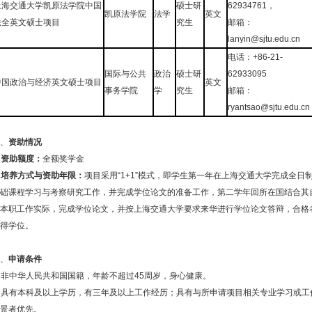
上海交通大学凯原法学院中国
硕士研
62934761
，
凯原法学院
法学
英文
法全英文硕士项目
究生
邮箱：
lanyin
@sjtu.edu.cn
电话：+86-21-
国际与公共
政治
硕士研
6293309
5
中国政治与经济英文硕士项目
英文
事务学院
学
究生
邮箱：
ryantsao@sjtu.edu.cn
、
资助情况
.
资助额度：
全额奖学金
.
培养方式与资助年限：
项目采用
“
1+1
”模式，即学生第一年在上海交通大学完成全日
础课程学习与考察研究工作，并完成学位论文的准备工作，第二学年回所在国结合其
本职工作实际，完成学位论文，并按上海交通大学要求来华进行学位论文答辩，合格
得学位。
、
申请条件
.
非中华人民共和国国籍，年龄不超过
45
周岁，身心健康。
. 具有本科及以上学历，有三年及以上工作经历；具有与所申请项目相关专业学习或工
景者优先。