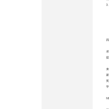
3
四
求
提
来
家
奖
学
ht