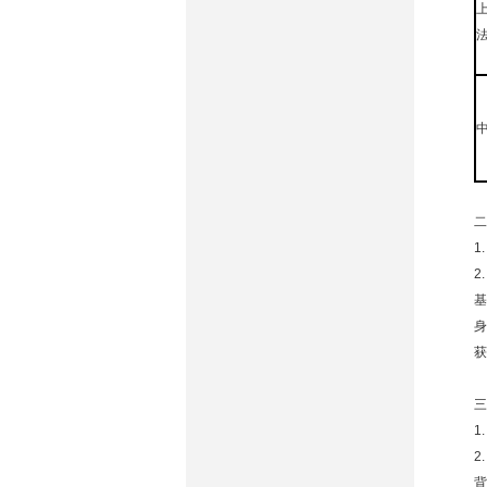
二
1
2
基
身
获
三
1
2
背