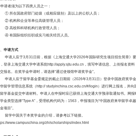
.
申请者须为以下四类人员之一：
①
所在国政府部门处级（或相应级别）及以上的公职人员；
②
机构和企业等单位高级管理人员；
③
高校和科研机构行政管理人员；
④
有国际组织任职或实习相关经历人员。
、
申请方式
申请人应于
3
月
31
日前，根据《上海交通大学
2026
年国际研究生项目招生简章》
，登录上海交通大学申请系统
http://apply.sjtu.edu.cn
，填写申请信息、上传报名资料
交报名。在奖学金申请时，请选择“通过使领馆申请奖学金”。
申请人应于留学基金委规定的截止日期
前（2026年3月31日）登录中国政府奖学
华留学管理信息系统（
http:// studyinchina.csc.edu.cn/#/login
）进行网上报名，并向
留学基金提交申请材料。
申请人在申报时应已获得上海交通大学预录取通知书。
网报
学金类型选择
“Type A”
，受理机构代码为：
1563
，申报项目为
“
中国政府来华留学卓越
金项目
”
。
留学中国关于本奖学金的介绍，请参考以下链接。
tps://www.campuschina.org/zh/scholarships/index.html