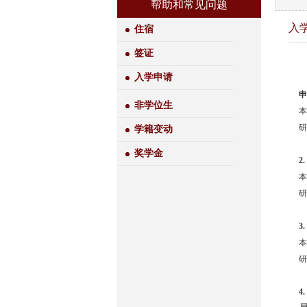
帮助和常见问题
入
住宿
签证
入学申请
申
非学位生
本
研
学籍变动
奖学金
2.
本
研
3
本
研
4.