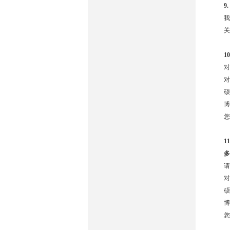
9.
我
关
10
对
对
硕
博
您
11
多
请
对
硕
博
您