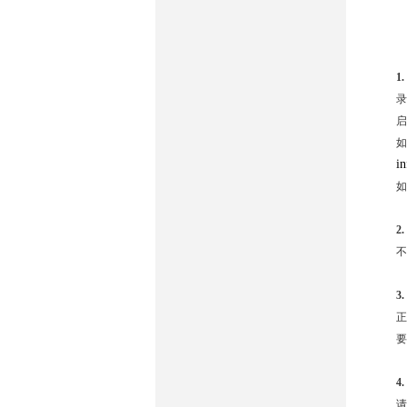
1
录
启
如
i
如
2
不
3
正
要
4.
请