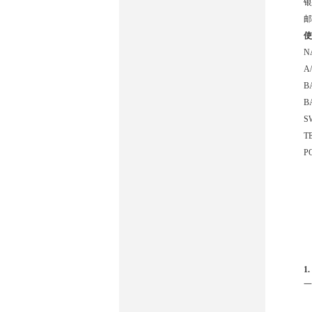
银
邮
使
N
A/
B
B
S
TE
P
1.
一