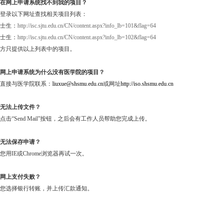
在网上申请系统找不到我的项目？
登录以下网址查找相关项目列表：
士生：
http://isc.sjtu.edu.cn/CN/content.aspx?info_lb=101&flag=64
士生：
http://isc.sjtu.edu.cn/CN/content.aspx?info_lb=102&flag=64
方只提供以上列表中的项目。
网上申请系统为什么没有医学院的项目？
直接与医学院联系：
liuxue@shsmu.edu.cn
或网址
http://iso.shsmu.edu.cn
无法上传文件？
点击“
Send Mail
”按钮，之后会有工作人员帮助您完成上传。
无法保存申请？
您用
IE
或
Chrome
浏览器再试一次。
网上支付失败？
您选择银行转账，并上传汇款通知。