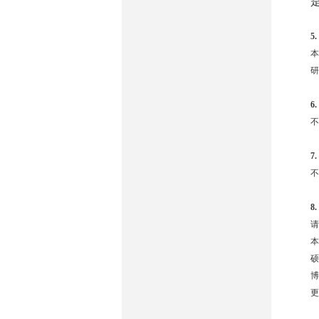
5.
本
研
6.
不
7.
不
8.
请
本
硕
博
更