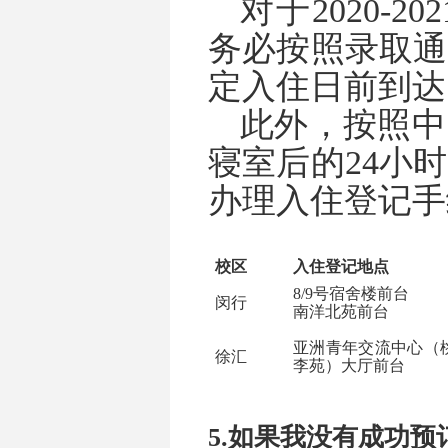
对于
2020-202
务必按照录取通
定入住日前到达
此外，
按照中
寝室后的
24
小时
办理入住登记手
校区
入住登记地点
8/9
号宿舍楼前台
闵行
南洋北苑前台
亚洲青年交流中心（
徐汇
李苑）大厅前台
5.
如果我没有成功预