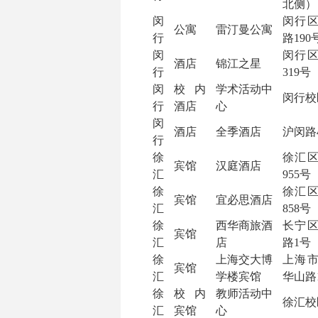
北侧）
闵
闵行
公寓
雷汀曼公寓
行
路
190
闵
闵行
酒店
锦江之星
行
319
号
闵
校内
学术活动中
闵行校
行
酒店
心
闵
酒店
全季酒店
沪闵路
行
徐
徐汇
宾馆
汉庭酒店
汇
955
号
徐
徐汇
宾馆
宜必思酒店
汇
858
号
徐
西华商旅酒
长宁
宾馆
汇
店
路
1
号
徐
上海交大博
上海
宾馆
汇
学楼宾馆
华山路
徐
校内
教师活动中
徐汇校
汇
宾馆
心