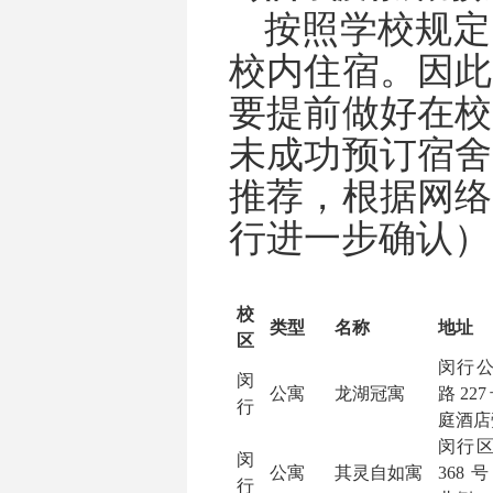
按照学校
规定
校内住宿。因此
要提前做好在校
未成功预订宿舍
推荐，根据网络
行进一步确认）
校
类型
名称
地址
区
闵行
闵
公寓
龙湖冠寓
路
227
行
庭酒店
闵行
闵
公寓
其灵自如寓
368
号
行