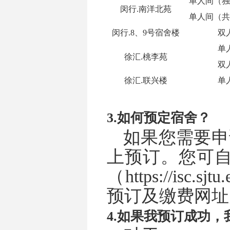
单人间（
闵行
.
南洋北苑
单人间（
闵行
.8
、
9
号宿舍楼
双
单
徐汇
.
桃李苑
双
徐汇
.
联兴楼
单
3.
如何预定宿舍？
如果您需要申
上预订。您可
（
https://isc.sjtu
预订及缴费网址
4.
如果我预订成功，