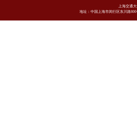
上海交通大
地
址：中国上海市闵行区东川路800号 邮编：2