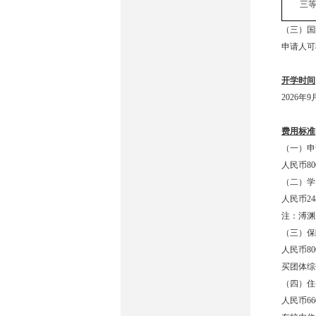
三
（三）国
申请人可
开学时间
2026
费用标准
（一）申
人民币8
（二）学
人民币24
注：溥渊
（三）保
人民币8
买团体综
（四）住
人民币6