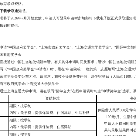
放弃录取资格。
下载录取通知书。
书将于2026年7月开始发放，申请人可登录申请时所填邮箱下载电子版正式录取通知
报到时提供。
申请“中国政府奖学金”、“上海市政府奖学金”、“上海交通大学奖学金”、“国际中文教
国政府奖学金
直接通过中国驻当地使领馆申请。有关具体申请时间及要求，请以中国驻当地使领馆
写《“中国政府奖学金”申请表》时，需在“申请院校”一栏的第一志愿填写“上海交通大
家留学基金委公布为准。请留意，我校不提供免费住宿，以住宿津贴（人民币1100元
海市政府奖学金/上海交通大学奖学金
通过上海交通大学申请。请在填写“留学交大”在线申请表时勾选“申请奖学金”选项。
级
资助标准
备
期限：按学制
等
保险费人民币
800
元
/
学
内容：免学费；提供保险费、住宿津贴、生活补贴
1100
元
/
月、生活补
期限：按学制
等
申请人不得同时享
内容：免学费；提供保险费、住宿津贴
果与录取结果同时
期限：按学制