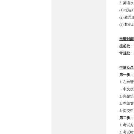
2. 英
(1) 托福
(2) 雅思
(3) 
申请时间
提前批
：
常规批
：
申请及录
第一步：
1. 在
→中文授
2. 完
3. 在
4. 提
第二步：
1. 考
2. 考