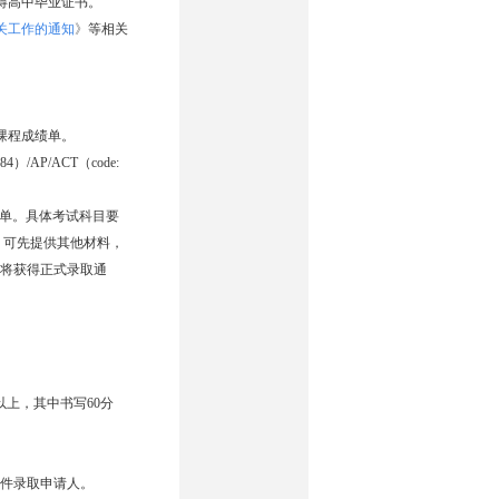
得高中毕业证书。
关工作的通知
》
等相关
课程成绩单。
AP/ACT（code:
SCA）成绩单。具体考试科目要
，可先提供其他材料，
后将获得正式录取通
）以上，其中书写60分
件录取申请人。