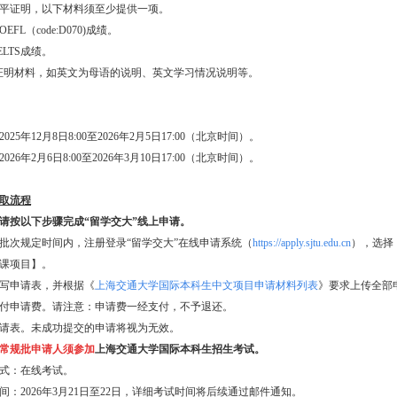
语水平证明，以下材料须至少提供一项。
TOEFL（code:D070)成绩。
IELTS成绩。
其他证明材料，如英文为母语的说明、英文学习情况说明等。
2025年12月8日8:00至2026年2月5日17:00（北京时间）。
2026年2月6日8:00至2026年3月10日17:00（北京时间）。
取流程
请按以下步骤完成“留学交大”线上申请。
申请批次规定时间内，注册登录“留学交大”在线申请系统（
https://apply.sjtu.edu.cn
），选择
课项目】。
整填写申请表，并根据《
上海交通大学国际本科生中文项目申请材料列表
》要求上传全部
线支付申请费。请注意：申请费一经支付，不予退还。
交申请表。未成功提交的申请将视为无效。
常规批申请人
须参加
上海交通大学国际本科生招生考试。
试方式：在线考试。
试时间：2026年3月21日至22日，详细考试时间将后续通过邮件通知。