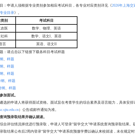
试科目：申请人须根据专业类别参加相应考试科目，各专业对应类别详见
《
2026年上海
专业目录
》
。
业类别
考试科目
工农医
数学、物理、英语
文社科
数学、语文I、英语
语言
英语、语文II
试样题：请点击以下链接下载各科目考试样题
纲
、
样题
纲
、
样题
纲
、
样题
考纲
、
样题
考纲
、
样题
参加面试。
遴选的申请人将获得面试资格。面试旨在考查学生的综合素养及语言能力，具体安排请
isc.sjtu.edu.cn
）公告或邮件通知为准。
查询预录取结果并确认就读。
综合评估情况择优进行预录取，申请人可登录“留学交大”申请系统查询预录取结果。
录取结果公布后2周内登录“留学交大”申请系统预缴学费以确认来校就读，未在规定