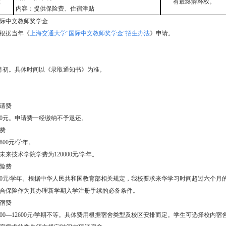
有最终解释权。
等
内容：提供保险费、住宿津贴
际中文教师奖学金
根据当年《
上海交通大学“国际中文教师奖学金”招生办法
》申请。
年9月初。具体时间以《录取通知书》为准。
请费
00元。申请费一经缴纳不予退还。
费
800元/学年。
未来技术学院学费为120000元/学年。
险费
00元/学年。根据中华人民共和国教育部相关规定，我校要求来华学习时间超过六个月
合保险作为其办理新学期入学注册手续的必备条件。
宿费
600—12600元/学期不等。具体费用根据宿舍类型及校区安排而定。学生可选择校内