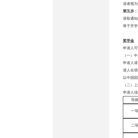
读者视为
第五步：
录取通知
将于开学
奖学金
申请人可
（一）中
申请人请
请人在填
以中国国
（二）上
申请人须
等
一
二