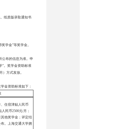
书。纸质版录取通知书
师奖学金”等奖学金。
所公布的信息为准。申
学”。奖学金资助标准
/月）方式发放。
奖学金资助标准如下：
注
年、住宿津贴人民币
贴人民币
2500
元
/
月；
有其他奖学金；评定结
公布。上海交通大学拥