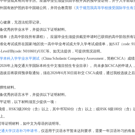
中毕业或具有同等学历。应届毕业生须提供由学校开具的预毕业证明，并于入学前取
外国有效护照的非中国籍公民，并符合教育部
《
关于规范我高等学校接受国际学生有
心健康，无违法犯罪记录。
备优秀的学业水平，并提供以下证明材料。
中成绩单（含高中阶段所有课程）。应届毕业生须提供截至申请时已获得的高中阶段所有
标准化考试或所在国家/地区统一高中毕业考试或大学入学考试成绩单，如SAT（code: 9184）/
A-Level/IB(code: N010601)/UEC等。如无法提供，可提供情况说明。
学本科入学学业水平测试
（China Scholastic Competency Assessment，简称C
2026年上海交通大学国际本科生中文项目招生专业目录》。尚未参加CSCA的申请人
选拔后将获得预录取通知，须在2026年6月30日前补交 CSCA成绩，通过我校选拔之
他支撑性材料。
备优秀的语言水平，并提供以下证明材料。
语水平证明，以下材料须至少提供一项：
SK成绩，HSK5级200分（含）以上，其中书写60分（含）以上；或HSK 6级180分（含
上。
其他同等证明材料，如中文为母语的说明等。
交通大学汉语补习申请书
，仅适用于汉语水平暂未达到要求，需要一年汉语补习的有条