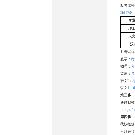
3. 考
项目招生
专
理
人
汉
4. 考
数学：
考
物理：
考
英语：
考
语文I：
语文Ⅱ：
第三步：
通过我校
（
https://
第四步：
我校根据
人须在预