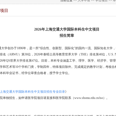
当前位置 >>
入学申请
>>
学位项目
>>
本
项目
2026
年上海交通大学国际本科生中文项目
招生简章
大学创办于1896年，是一所“综合性、创新型、国际化”的国内一流、国际知名大学，位
名（ARWU）第30位，2026年泰晤士高等教育世界大学（THE）排名第40位，U.S. 
2026年QS世界大学排名第47位。目前，本科专业涵盖工学、理学、医学、经济学、管
学和艺术等10个学科门类，学制四年，特殊项目除外。完成规定的教学计划，考核合
本科毕业证书，经学位审查合格者，授予学士学位。
6年上海交通大学国际本科生中文项目招生专业目录
》
院单独招生，如申请医学院项目请直接和医学院联系（
www.shsmu.edu.cn/iso
）。