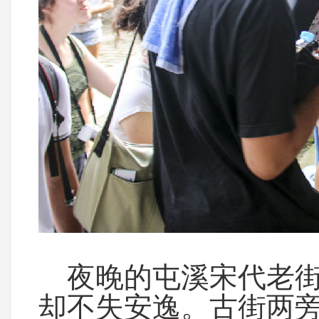
夜晚的屯溪宋代老街
却不失安逸。古街两