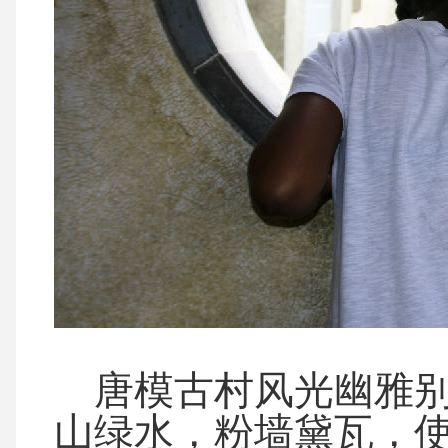
唐模古村风光幽雅别
山绿水，粉墙黛瓦，