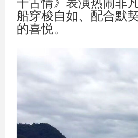
千古情》表演热闹非
船穿梭自如、配合默
的喜悦。