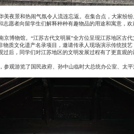
美夜景和热闹气氛令人流连忘返。在集合点，大家纷纷
和志愿者向留学生们解释种种有趣物品的用途和寓意，欢
南京博物馆。“江苏古代文明展”全方位呈现江苏地区古代
非物质文化遗产名录项目，邀请传承人现场演示传统技艺
观过后，同学们对江苏地区的文明发展过程有了更直观的
参观游览了国民政府、孙中山临时大总统办公室、太平