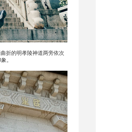
蜒曲折的明孝陵神道两旁依次
印象。