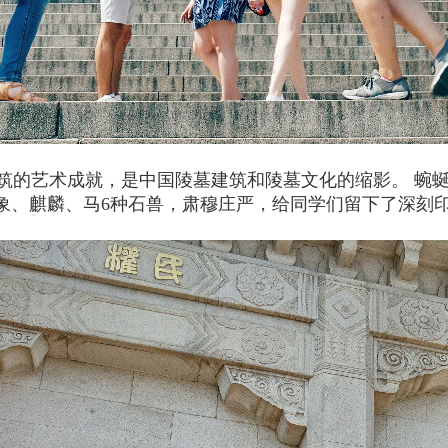
的艺术成就，是中国陵墓建筑和陵墓文化的缩影。 蜿
象、麒麟、马6种石兽，肃穆庄严，给同学们留下了深刻