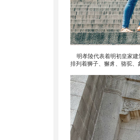
明孝陵代表着明初皇家建筑
排列着狮子、獬豸、骆驼、