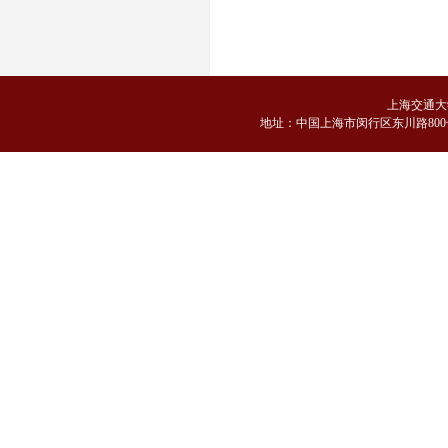
上海交通大
地
址：中国上海市闵行区东川路800号 邮编：2