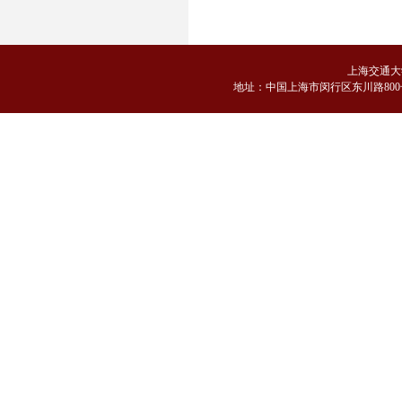
上海交通大
地
址：中国上海市闵行区东川路800号 邮编：2