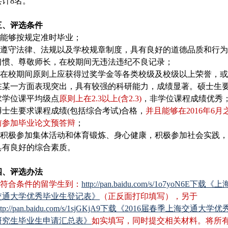
共计8名。
三、评选条件
1.能够按规定准时毕业；
2.遵守法律、法规以及学校规章制度，具有良好的道德品质和行为
习惯、尊敬师长，在校期间无违法违纪不良记录；
3.在校期间原则上应获得过奖学金等各类校级及校级以上荣誉，或
在某一方面表现突出，具有较强的科研能力，成绩显著。硕士生
求学位课平均级点
原则上在2.3以上(含2.3)
，非学位课程成绩优秀
博士生要求课程成绩(包括综合考试)合格，
并且能够在2016年6月
前参加毕业论文预
答
辩
；
4.积极参加集体活动和体育锻炼、身心健康，积极参加社会实践，
具有良好的综合素质。
四、评选办法
1.符合条件的留学生到：
http://pan.baidu.com/s/1o7yoN6E下载《上
交通大学优秀毕业生登记表》
（正反面打印填写），另于
ttp://pan.baidu.com/s/1sjGKjA9下载《2016届春季上海交通大学优
研究生毕业生申请汇总表》
如实填写，同时提交相关材料。将所