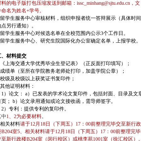
料的电子版打包压缩发送到邮箱：issc_minhang@sjtu.edu.cn，文
件命名为姓名+学号。
2.留学生服务中心审核材料，组织申报者统一答辩展示（具体时间
地点另行通知）。
3.留学生服务中心对候选名单在全校范围内公示3个工作日。
4.留学生服务中心、研究生院国际化办公室确定名单，上报学校。
五、材料提交
1.《上海交通大学优秀毕业生登记表》（正反面打印填写）；
2.成绩单（至所在学院教务老师处打印，加盖学院公章）；
3.校级及校级以上获奖证书复印件；
4.其他证明材料：
1）论文： a）已发表的学术论文复印件，包括封面、目录及文
首页； b）论文录用通知或论文接收函，需导师签字。
2）专利：提供专利的复印件。
其中
1、2为必要材料
。
5.相关材料
请于12月18日（下周五）17：00前整理完毕交至新行政
楼B204室5、相关材料请于12月18日（下周五）17：00前整理完毕
交至新行政楼B204室（闵行校区）或桃李苑1001室（徐汇校区）