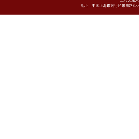
上海交通大
地
址：中国上海市闵行区东川路800号 邮编：2