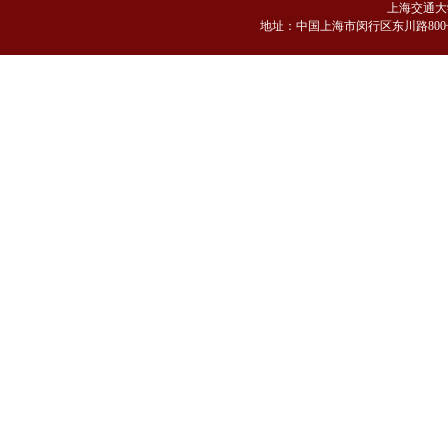
上海交通大
地
址：中国上海市闵行区东川路800号 邮编：2