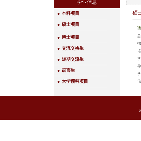
学业信息
硕
本科项目
硕士项目
请
总
博士项目
招
交流交换生
培
学
短期交流生
导
语言生
学
大学预科项目
信