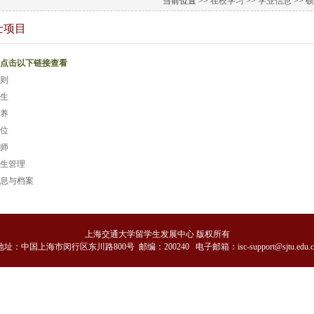
当前位置 >>
在校学习
>>
学业信息
>>
硕
士项目
点击以下链接查看
则
生
养
位
师
生管理
息与档案
上海交通大学留学生发展中心 版权所有
地
址：中国上海市闵行区东川路800号 邮编：200240 电子邮箱：isc-support@sjtu.edu.c