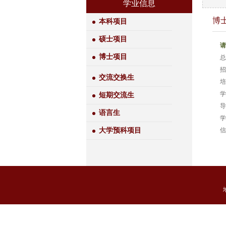
学业信息
博
本科项目
硕士项目
请
博士项目
总
招
交流交换生
培
学
短期交流生
导
语言生
学
大学预科项目
信