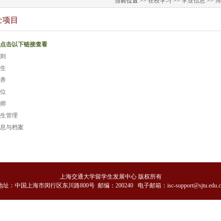
当前位置 >>
在校学习
>>
学业信息
>>
博
士项目
点击以下链接查看
则
生
养
位
师
生管理
息与档案
上海交通大学留学生发展中心 版权所有
地
址：中国上海市闵行区东川路800号 邮编：200240 电子邮箱：isc-support@sjtu.edu.c