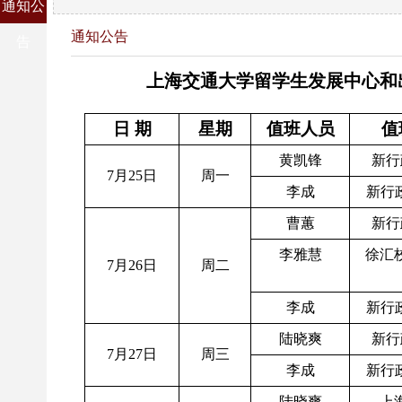
通知公
通知公告
告
上海交通大学留学生发展中心
和
日 期
星期
值班人员
值
黄凯锋
新行
7月25日
周一
李成
新行政
曹蕙
新行
李雅慧
徐汇
7月26日
周二
李成
新行政
陆晓爽
新行
7月27日
周三
李成
新行政
陆晓爽
上