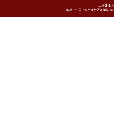
上海交通大
地
址：中国上海市闵行区东川路800号 邮编：2