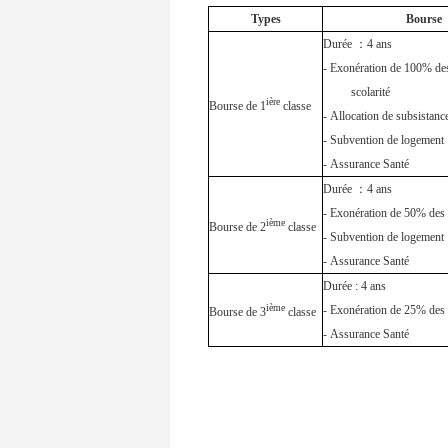
Types
Bourse
Durée
：
4 ans
-
Exonération de 100% des
scolarité
ière
Bourse de 1
classe
-
Allocation de subsistanc
-
Subvention de logement
-
Assurance Santé
Durée
：
4 ans
-
Exonération de 50% des f
ième
Bourse de 2
classe
-
Subvention de logement
-
Assurance Santé
Durée : 4 ans
ième
-
Exonération de 25% des f
Bourse de 3
classe
-
Assurance Santé