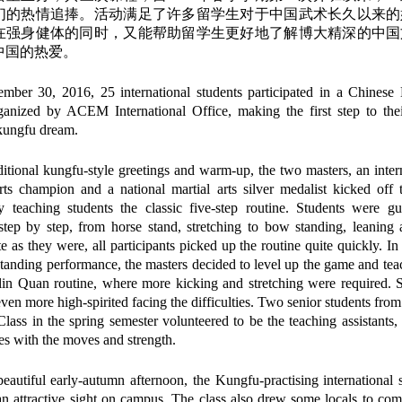
们的热情追捧。活动满足了许多留学生对于中国武术长久以来的
在强身健体的同时，又能帮助留学生更好地了解博大精深的中国
中国的热爱。
mber 30, 2016, 25 international students participated in a Chinese
ganized by ACEM International Office, making the first step to thei
kungfu dream.
ditional kungfu-style greetings and warm-up, the two masters, an inter
rts champion and a national martial arts silver medalist kicked off t
y teaching students the classic five-step routine. Students were gu
 step by step, from horse stand, stretching to bow standing, leaning 
e as they were, all participants picked up the routine quite quickly. In 
standing performance, the masters decided to level up the game and te
lin Quan routine, where more kicking and stretching were required. 
en more high-spirited facing the difficulties. Two senior students from 
ass in the spring semester volunteered to be the teaching assistants,
es with the moves and strength.
eautiful early-autumn afternoon, the Kungfu-practising international 
n attractive sight on campus. The class also drew some locals to co