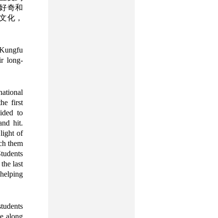
好奇和
文化，
 Kungfu
r long-
national
he first
ided to
and hit.
light of
ach them
Students
the last
 helping
students
me along