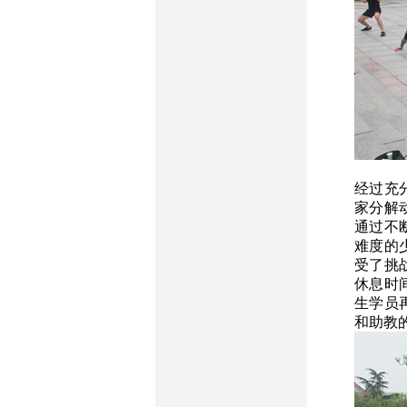
经过充
家分解
通过不
难度的
受了挑
休息时
生学员
和助教