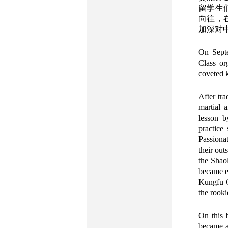
留学生
向往，
加深对
On Septe
Class or
coveted 
After tra
martial a
lesson b
practice
Passionat
their out
the Shao
became ev
Kungfu Cl
the rooki
On this b
became a