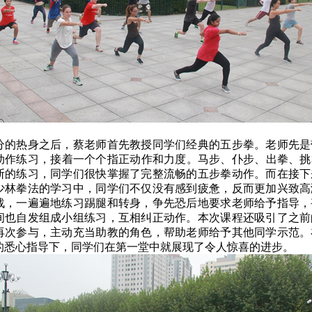
分的热身之后，蔡老师首先教授同学们经典的五步拳。老师先是
动作练习，接着一个个指正动作和力度。马步、仆步、出拳、挑
断的练习，同学们很快掌握了完整流畅的五步拳动作。而在接下
少林拳法的学习中，同学们不仅没有感到疲惫，反而更加兴致高
战，一遍遍地练习踢腿和转身，争先恐后地要求老师给予指导，
间也自发组成小组练习，互相纠正动作。本次课程还吸引了之前
再次参与，主动充当助教的角色，帮助老师给予其他同学示范。
的悉心指导下，同学们在第一堂中就展现了令人惊喜的进步。