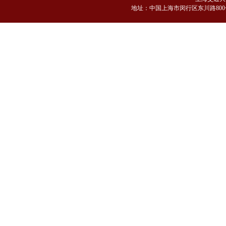
地
址：中国上海市闵行区东川路800号 邮编：2