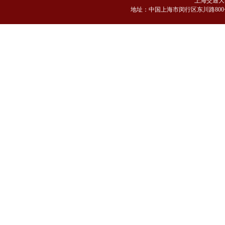
上海交通大
地
址：中国上海市闵行区东川路800号 邮编：2