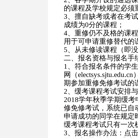
的课程及学校规定必须
3
、擅自缺考或者在考
成绩为0分的课程；
4
、重修仍不及格的课
用于可申请重修替代的
5
、从未修读课程（即
二、报名资格与报名手
1
、符合报名条件的学
网（electsys.sjtu.edu.cn
期参加重修免修考试的
2
、缓考课程考试安排
2018
学年秋季学期缓考
修免修考试
，系统已自
申请成功的同学在规定
缓考课程考试只有一次
3
、报名操作办法：点击