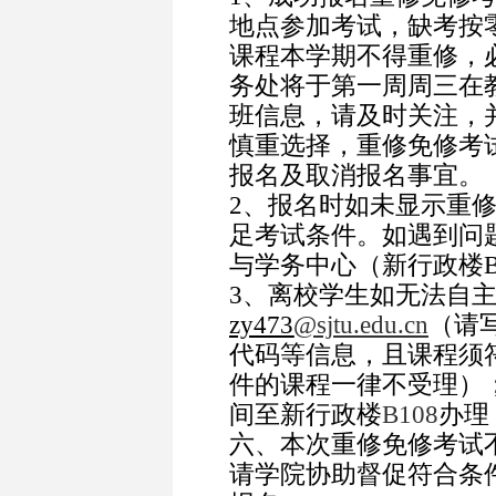
地点参加考试，缺考按
课程本学期不得重修，
务处将于
第一周周三在
班信息，请及时关注，
慎重选择，重修免修考
报名及取消报名事宜。
2
、报名时如未显示重
足考试条件。如遇到问
与学务中心（新行政楼B
3
、离校学生如无法自
zy473
@sjtu.edu.cn
（请
代码等信息，且课程须
件的课程一律不受理）
间至新行政楼
B108
办理
六、本次重修免修考试
请学院协助督促符合条