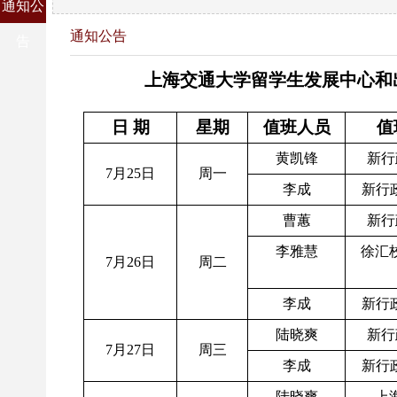
通知公
通知公告
告
上海交通大学留学生发展中心
和
日 期
星期
值班人员
值
黄凯锋
新行
7月25日
周一
李成
新行政
曹蕙
新行
李雅慧
徐汇
7月26日
周二
李成
新行政
陆晓爽
新行
7月27日
周三
李成
新行政
陆晓爽
上