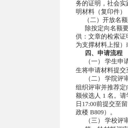
务的证明，社会实
明材料（复印件）
（二）
开放名额
除按定向名额
供：文章的检索证
为支撑材料上报）
四、申请流程
（一）
学生申
生将申请材料提交
（二）
学院评
组织评审并推荐定
额候选人
1
名。请
日
17:00
前提交至留
政楼
B809
）。
（三）
学校评