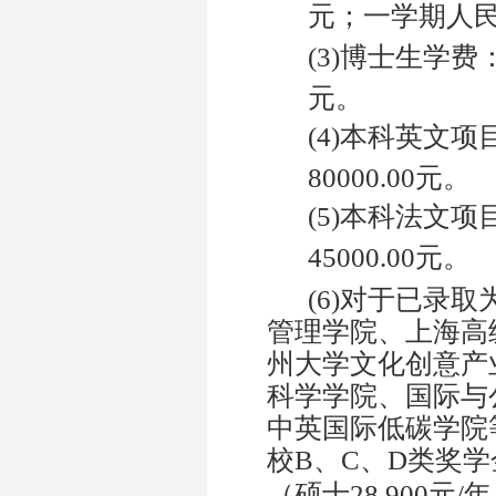
元；一学期人
(3)
博士生学费
元。
(4)
本科英文项
80000.00
元。
(5)
本科法文项
45000.00
元。
(6)
对于已录取
管理学院、上海高
州大学文化创意产
科学学院、国际与
中英国际低碳学院
B
C
D
校
、
、
类奖学
28,900
/