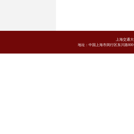
2
上海交通大
地
址：中国上海市闵行区东川路800号 邮编：2