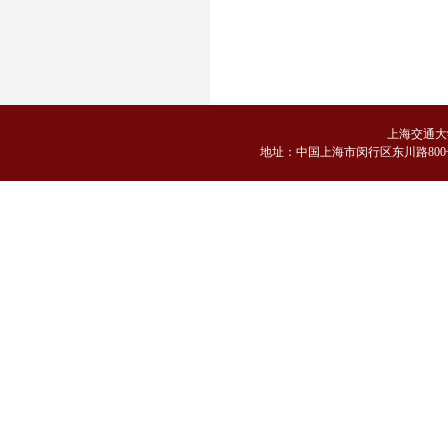
上海交通大
地
址：中国上海市闵行区东川路800号 邮编：2