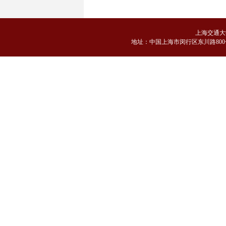
上海交通大
地
址：中国上海市闵行区东川路800号 邮编：2