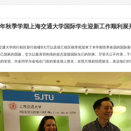
年秋季学期上海交通大学国际学生迎新工作顺利展
上海交通大学闵行校区新行政楼B大厅以及徐汇校区桃李苑迎来了本学期世界各国的国际
自己国家的国旗，交大以最亲切热情的姿态迎接国际生们的到来。尽管天公不作美，下
欣的笑容。许多同学兴奋地在门前的签名墙上签名，在照片墙前拍照留念，表达他们对