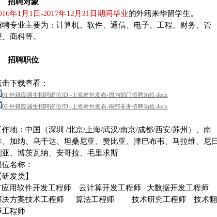
1. 招聘对象
016年1月1日-2017年12月31日期间毕业
的外籍来华留学生。
招聘专业主要为：计算机、软件、通信、电子、工程、财务、管
理、商科等。
2. 招聘职位
点击下载查看：
01 外籍应届生招聘岗位JD -上海对外发布-国内部门招聘岗位.docx
02 外籍应届生招聘岗位JD -上海对外发布-南部非洲招聘岗位.docx
工作地：中国（深圳 /北京/上海/武汉/南京/成都/西安/苏州）、南
非、加纳、乌干达、坦桑尼亚、赞比亚、津巴布韦、马拉维、尼
利亚、博茨瓦纳、安哥拉、毛里求斯
岗位名称：
【研发类】
IT应用软件开发工程师 云计算开发工程师 大数据开发工程师
解决方案技术工程师 算法工程师 技术研究工程师 技术翻
译工程师