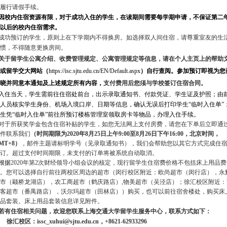
履行请假手续。
因校内住宿资源有限，对于成功入住的学生，在读期间需要每学期申请，不保证第二
以后的校内住宿需求。
成功预订的学生，原则上在下学期内不得换房。如选择双人间住宿，请尊重室友的生
惯，不得随意更换房间。
关于留学生公寓介绍、收费管理规定、公寓管理规定等信息，请在个人主页上的帮助
或留学交大网站
（
https://isc.sjtu.edu.cn/EN/Default.aspx
）
自行查阅。参加预订即视为您
晓并同意本通知及上述规定所有内容，
支付费用后您须与学校签订住宿合同。
入住当天，学生需前往
住宿处前台，出示录取通知书、付款凭证、学生证及护照；由
人员核实学生身份、机场入境口岸、日期等信息，确认无误后打印学生“临时入住单”
生凭“临时入住单”前往所预订楼栋管理室领取房卡等物品，办理入住手续
。
对于所获奖学金包含住宿补贴的学生，如您无法网上支付房费，请您在下单后立即通
件联系我们
（时间期限为2020年8月25日上午9:00至8月26日下午16:00，北京时间，
MT+8）
，邮件主题请标明学号（见录取通知书），我们会帮助您以其它方式完成住
订。超过支付时间期限，未支付的订单将被系统自动取消。
根据
2020
年第
2
次财经领导小组会议的核定，现行留学生住宿费价格不包括床上用品费
。
您可以选择自行前往两校区周边的超市（闵行校区附近：欧尚超市（闵行店），永
市（颛桥龙湖店），农工商超市（鹤庆路店）,物美超市（吴泾店）；徐汇校区附近：
客超市（番禺路店），沃尔玛超市（田林店））购买，也可以前往宿舍楼处，购买床
品套装。床上用品套装信息详见附件。
若有住宿相关问题，欢迎您联系上海交通大学留学生服务中心，联系方式如下：
徐汇校区：issc_xuhui@sjtu.edu.cn，+8621-62933296