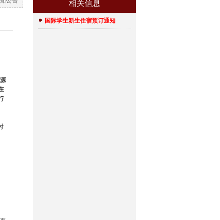
知公告
相关信息
国际学生新生住宿预订通知
源
在
行
时
；