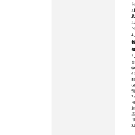
前
2.
及
3.
习
4.
档
知
5.
台
学
6.
邮
G
预
7.
用
超
盛
用
8.