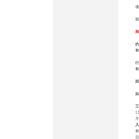
项
留
则
的
有
行
有
面
如
三
1.
方
入
有
日