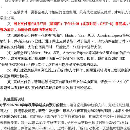
您需要通过网上支付来完成来完成房费支付从而成功地完成本次预订。请注意下列
：
（1）在缴费时，需要全额支付相应的住宿费用。只有成功完成支付后，才可以入
学生公寓。
（2）
网上支付需在8月27日（星期四）下午16:00（北京时间，GMT+8）前完成，
视为放弃，系统会自动取消本次预订。
（3）您需要至少持有一张带有“银联”、Master、Visa、JCB、American Express等
银行卡，并确认银行卡已经开通了网上支付功能；对于信用卡，请您确保在预订时卡
足够的支付额度。支付住宿费用时，只能使用一张银行卡进行支付。
（4）如果您通过Master、Visa、JCB、American Express等国际卡组织通道的信用
支付，您将被国际卡组织和银行收取一定数额的手续费。因此，我们建议您使用带
“银联”标志的银行卡进行支付，这样便可以享受零手续费的优惠。
（5）我们建议您使用IE浏览器进行预订和支付操作，如果遇到错误可以尝试刷新
或更换网页浏览器。
（6）完成支付后，请耐心等待网页自动跳转至支付成功页面。请点击 “个人中心”
果您可以看到已成功支付的订单记录说明此次预订已经完成。
、其他重要说明
对于2020-2021学年秋季学期成功预订的新生，
请务必根据学校的安排，完成报到注册
可入住。
按照学校规定，研究生及交换生最早入住寝室日为2020年9月5日，本科生最
住时间为9月12日。
提前抵达上海的学生需自行解决住宿，期间需遵守校外住宿规定
关防疫要求。
对于2020-2021学年秋季学期，研究生及交换生预订保留至2020年9月12
，本科生预订保留至2020年9月19日。过时不报到，预订自动取消；无法按时报到应