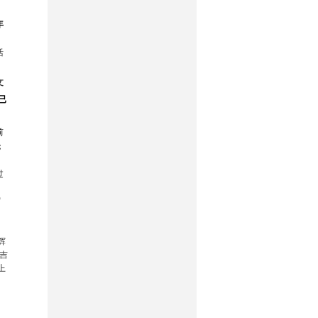
年
活
文
已
前
；
过
宿
辉
吉
上