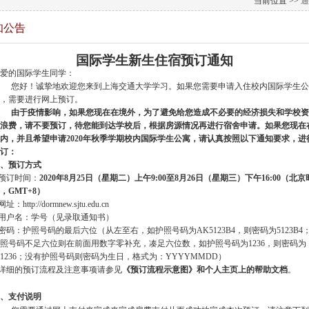
当前位置 >>
通
知公告
国际学生新生住宿预订通知
爱的国际学生同学：
您好！诚挚地欢迎您来到上海交通大学学习。如果您需要申请入住校内国际学生公
，需要进行网上预订。
由于疫情影响，如果您现在在境外，为了避免给您造成不必要的经济损失和学校资
浪费，请不要预订，待您能到达学校后，根据房源情况再进行宿舍申请。如果您现在
内，并且希望申请2020年秋季学期校内国际学生公寓，请认真按照以下通知要求，进
订：
、预订方式
预订时间：
2020年8月25日（星期二）上午9:00至8月26日（星期三）下午16:00（北京
，GMT+8）
网址：http://dormnew.sjtu.edu.cn
用户名：学号（见录取通知书）
密码：护照号码的最后六位（从左至右，如护照号码为AK5123B4，则密码为5123B4
照号码不足六位则在前面用数字零补充，凑足六位数，如护照号码为1236，则密码为
01236；没有护照号码则密码为生日，格式为：YYYYMMDD）
详细的预订流程及注意事项请参见
《预订流程示意图》和个人主页上的帮助文档
。
、支付说明