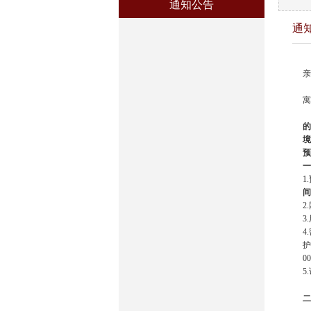
通知公告
通
亲
寓
的
境
预
一
1.
间
2.
3.
4.
护
0
5.
二