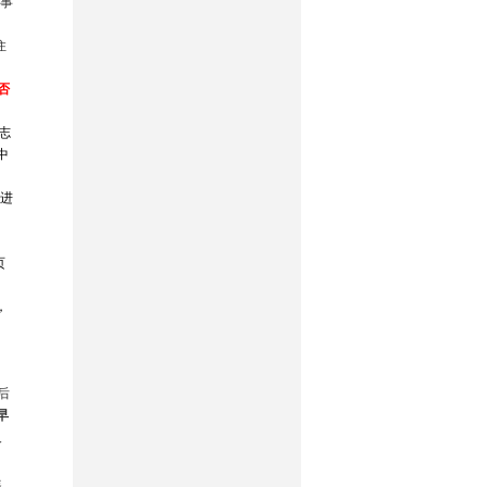
事
住
否
标志
中
卡进
页
，
后
早
及
提