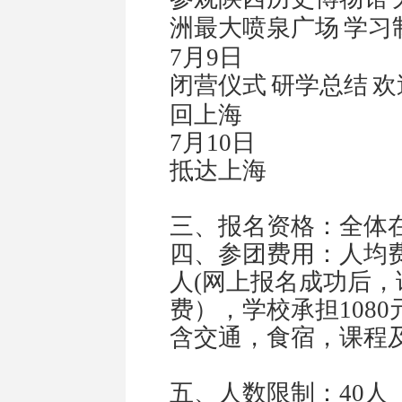
洲最大喷泉广场
学习
7
月
9
日
闭营仪式
研学总结
欢
回上海
7
月
10
日
抵达上海
三、报名资格：全体
四、参团费用：人均
人
(
网上报名成功后，
费），学校承担
1080
含交通，食宿，课程
五、人数限制：
40
人