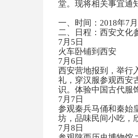
堂。现将相关事宜通
一、时间：
2018
年
7
月
二、
日程：西安文化
7
月
5
日
火车卧铺到西安
7
月
6
日
西安营地报到，举行
礼，穿汉服参观西安
识。体验中国古代服
7
月
7
日
参观秦兵马俑和秦始
坊，品味民间小吃，
7
月
8
日
参观陕西历史博物馆