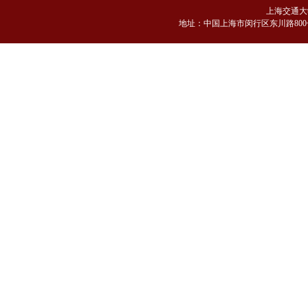
上海交通大
地
址：中国上海市闵行区东川路800号 邮编：2